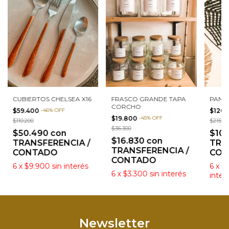
CUBIERTOS CHELSEA X16
FRASCO GRANDE TAPA
PANT
CORCHO
$59.400
-
46
%
OFF
$120
$19.800
-
45
%
OFF
$110.200
$215.00
$36.300
$50.490
con
$10
$16.830
con
TRANSFERENCIA /
TRA
TRANSFERENCIA /
CONTADO
CON
CONTADO
6
x
$9.900
sin interés
6
x
$
6
x
$3.300
sin interés
inter
Newsletter