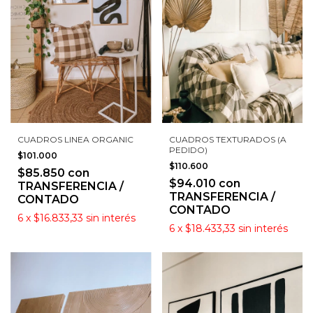
CUADROS LINEA ORGANIC
CUADROS TEXTURADOS (A
PEDIDO)
$101.000
$110.600
$85.850
con
$94.010
con
TRANSFERENCIA /
TRANSFERENCIA /
CONTADO
CONTADO
6
x
$16.833,33
sin interés
6
x
$18.433,33
sin interés