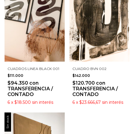
CUADROS LINEA BLACK 001
CUADRO BVN 002
$111.000
$142.000
$94.350
con
$120.700
con
TRANSFERENCIA /
TRANSFERENCIA /
CONTADO
CONTADO
6
x
$18.500
sin interés
6
x
$23.666,67
sin interés
Sin stock