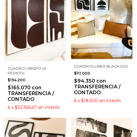
CUADROS LINEA BLACK 002
CUADRO OBISPO (A
PEDIDO)
$111.000
$194.200
$94.350
con
TRANSFERENCIA /
$165.070
con
CONTADO
TRANSFERENCIA /
CONTADO
6
x
$18.500
sin interés
6
x
$32.366,67
sin interés