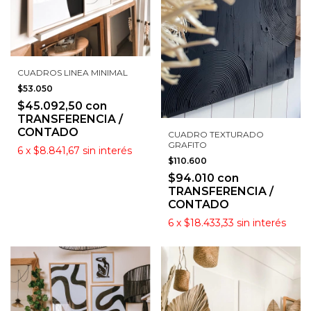
CUADROS LINEA MINIMAL
$53.050
$45.092,50
con
TRANSFERENCIA /
CONTADO
CUADRO TEXTURADO
GRAFITO
6
x
$8.841,67
sin interés
$110.600
$94.010
con
TRANSFERENCIA /
CONTADO
6
x
$18.433,33
sin interés