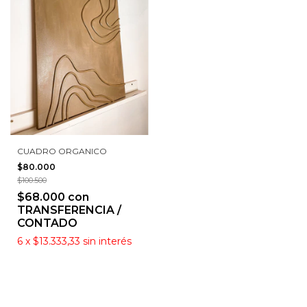
CUADRO ORGANICO
$80.000
$100.500
$68.000
con
TRANSFERENCIA /
CONTADO
6
x
$13.333,33
sin interés