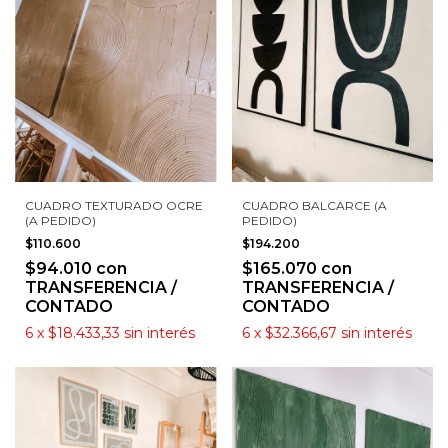
CUADRO TEXTURADO OCRE
CUADRO BALCARCE (A
(A PEDIDO)
PEDIDO)
$110.600
$194.200
$94.010
con
$165.070
con
TRANSFERENCIA /
TRANSFERENCIA /
CONTADO
CONTADO
6
x
$18.433,33
sin interés
6
x
$32.366,67
sin interés