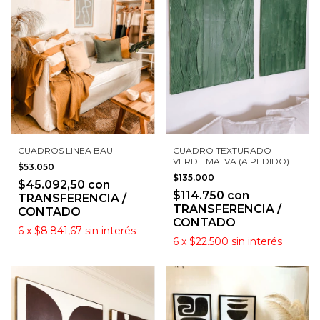
CUADROS LINEA BAU
CUADRO TEXTURADO
VERDE MALVA (A PEDIDO)
$53.050
$135.000
$45.092,50
con
$114.750
con
TRANSFERENCIA /
TRANSFERENCIA /
CONTADO
CONTADO
6
x
$8.841,67
sin interés
6
x
$22.500
sin interés