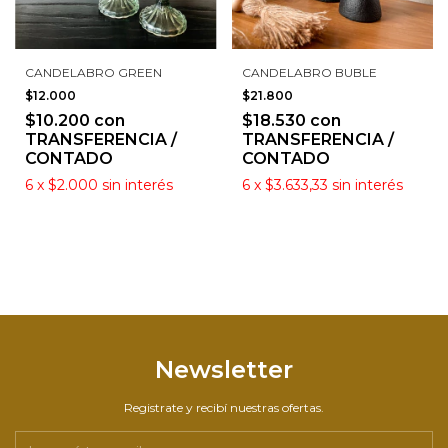
CANDELABRO GREEN
CANDELABRO BUBLE
$12.000
$21.800
$10.200
con
$18.530
con
TRANSFERENCIA /
TRANSFERENCIA /
CONTADO
CONTADO
6
x
$2.000
sin interés
6
x
$3.633,33
sin interés
Newsletter
Registrate y recibí nuestras ofertas.