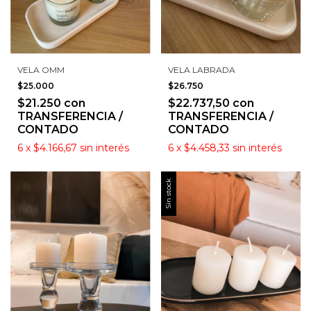
VELA OMM
VELA LABRADA
$25.000
$26.750
$21.250
con
$22.737,50
con
TRANSFERENCIA /
TRANSFERENCIA /
CONTADO
CONTADO
6
x
$4.166,67
sin interés
6
x
$4.458,33
sin interés
Sin stock