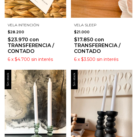
VELA INTENCIÓN
VELA SLEEP
$28.200
$21.000
$23.970
con
$17.850
con
TRANSFERENCIA /
TRANSFERENCIA /
CONTADO
CONTADO
6
x
$4.700
sin interés
6
x
$3.500
sin interés
Sin stock
Sin stock