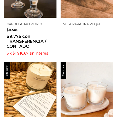
CANDELABRO VIDRIO
VELA PARAFINA PEQUE
$11.500
$9.775
con
TRANSFERENCIA /
CONTADO
6
x
$1.916,67
sin interés
Sin stock
Sin stock