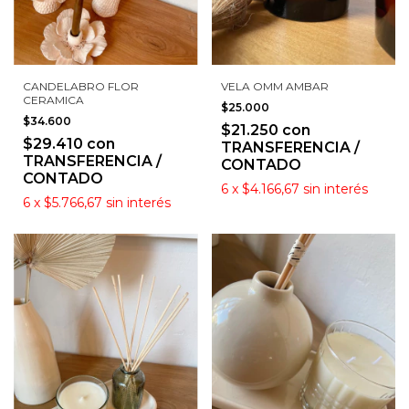
CANDELABRO FLOR
VELA OMM AMBAR
CERAMICA
$25.000
$34.600
$21.250
con
$29.410
con
TRANSFERENCIA /
TRANSFERENCIA /
CONTADO
CONTADO
6
x
$4.166,67
sin interés
6
x
$5.766,67
sin interés