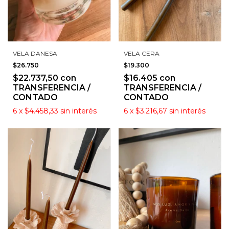
VELA DANESA
VELA CERA
$26.750
$19.300
$22.737,50
con
$16.405
con
TRANSFERENCIA /
TRANSFERENCIA /
CONTADO
CONTADO
6
x
$4.458,33
sin interés
6
x
$3.216,67
sin interés