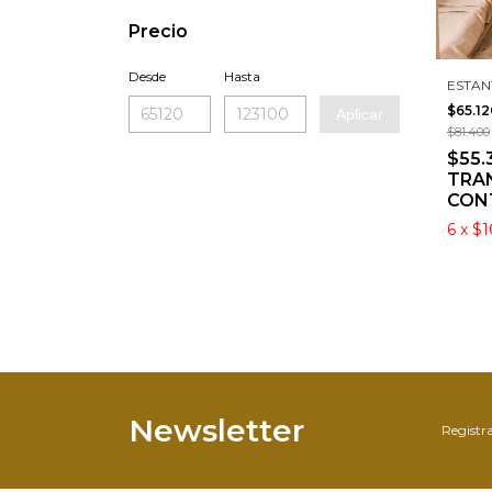
Precio
Desde
Hasta
ESTANT
$65.1
Aplicar
$81.400
$55.
TRAN
CON
6
x
$1
Newsletter
Registra