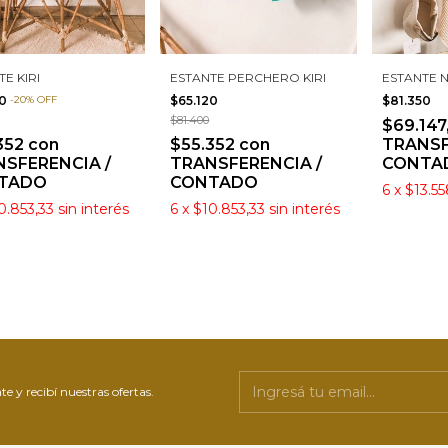
E KIRI
ESTANTE PERCHERO KIRI
ESTANTE 
20
-
20
%
OFF
$65.120
$81.350
$81.400
$69.147
352
con
$55.352
con
TRANSF
SFERENCIA /
TRANSFERENCIA /
CONTA
TADO
CONTADO
6
x
$13.55
0.853,33
sin interés
6
x
$10.853,33
sin interés
te y recibí nuestras ofertas.