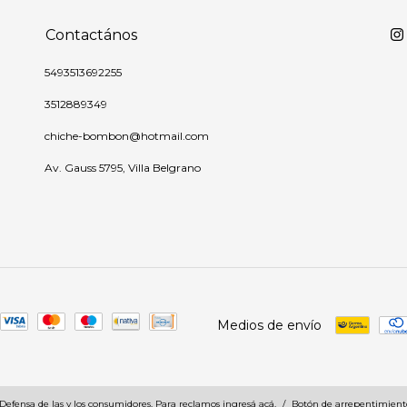
Contactános
5493513692255
3512889349
chiche-bombon@hotmail.com
Av. Gauss 5795, Villa Belgrano
Medios de envío
Defensa de las y los consumidores. Para reclamos
ingresá acá.
/
Botón de arrepentimient