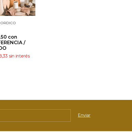
NORDICO
,50
con
ERENCIA /
DO
8,33
sin interés