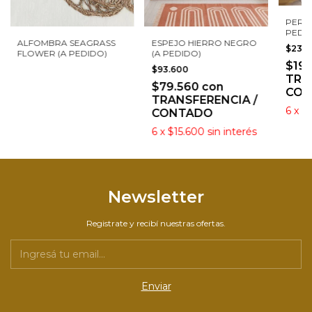
PERC
PEDI
ALFOMBRA SEAGRASS
ESPEJO HIERRO NEGRO
$231
FLOWER (A PEDIDO)
(A PEDIDO)
$19
$93.600
TRA
$79.560
con
CON
TRANSFERENCIA /
6
x
$
CONTADO
6
x
$15.600
sin interés
Newsletter
Registrate y recibí nuestras ofertas.