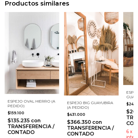
Productos similares
ESPE
GUAYU
ESPEJO OVAL HIERRO (A
ESPEJO BIG GUAYUBIRA
$242
PEDIDO)
(A PEDIDO)
$20
$159.100
$431.000
TRA
$135.235
con
$366.350
con
CON
TRANSFERENCIA /
TRANSFERENCIA /
6
x
$
CONTADO
CONTADO
inter