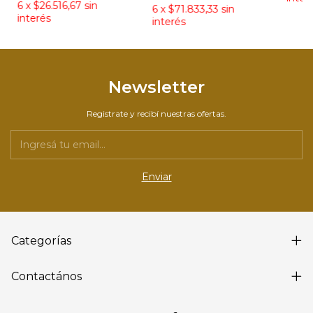
6
x
$26.516,67
sin
6
x
$71.833,33
sin
interés
interés
Newsletter
Registrate y recibí nuestras ofertas.
Categorías
Contactános