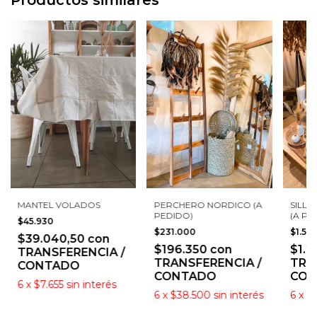
Productos similares
MANTEL VOLADOS
PERCHERO NORDICO (A
SILLÓ
PEDIDO)
(A PE
$45.930
$231.000
$1.51
$39.040,50
con
$196.350
con
$1.2
TRANSFERENCIA /
TRANSFERENCIA /
TRA
CONTADO
CONTADO
CON
6
x
$7.655
sin interés
6
x
$38.500
sin interés
6
x
$2